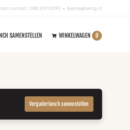
irect contact:
088 209 0090
•
bestel@hartig.nl
NCH SAMENSTELLEN
WINKELWAGEN
0
Vergaderlunch samenstellen
.