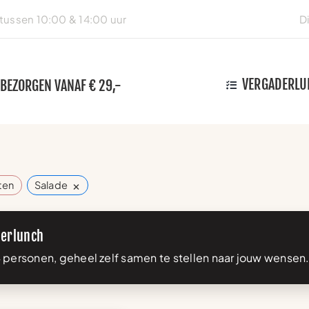
ussen 10:00 & 14:00 uur
D
VERGADERLU
 BEZORGEN VANAF € 29,-
×
tten
Salade
erlunch
 personen, geheel zelf samen te stellen naar jouw wensen