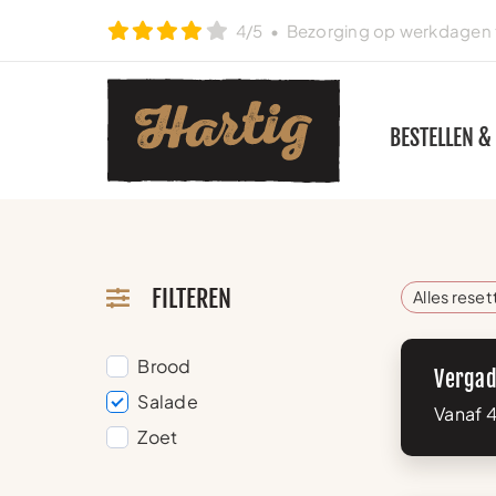
Ga
4/5
• Bezorging op werkdagen t
naar
inhoud
BESTELLEN &
FILTEREN
Alles rese
Brood
Vergad
Salade
Vanaf 4
Zoet