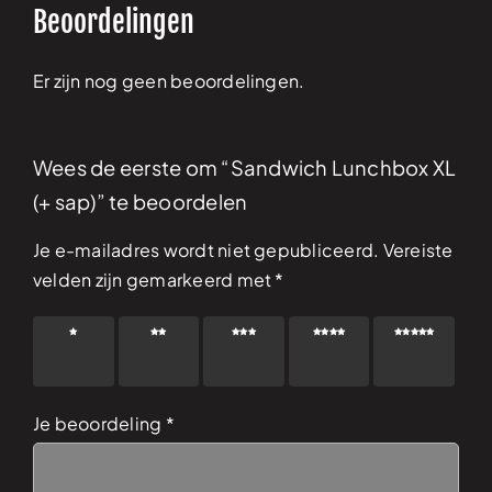
Beoordelingen
Er zijn nog geen beoordelingen.
Wees de eerste om “Sandwich Lunchbox XL
(+ sap)” te beoordelen
Je e-mailadres wordt niet gepubliceerd.
Vereiste
velden zijn gemarkeerd met
*
1 van
2 van
3 van
4 van
5 van
de 5
de 5
de 5
de 5
de 5
sterren
sterren
sterren
sterren
sterren
Je beoordeling
*