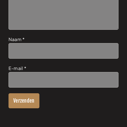
Naam
*
E-mail
*