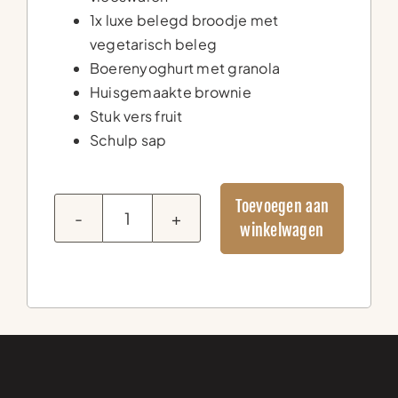
1x luxe belegd broodje met
vegetarisch beleg
Boerenyoghurt met granola
Huisgemaakte brownie
Stuk vers fruit
Schulp sap
Toevoegen aan
Sandwich
winkelwagen
Lunchbox
XL
(+
sap)
aantal