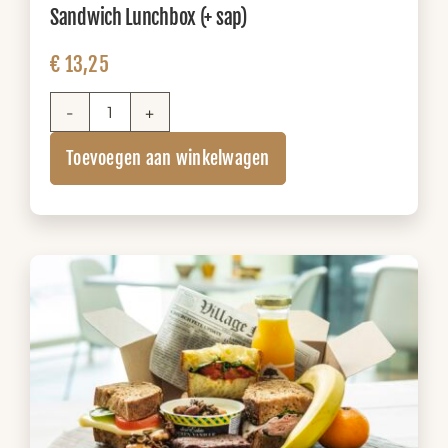
Sandwich Lunchbox (+ sap)
€
13,25
Sandwich
Lunchbox
Toevoegen aan winkelwagen
(+
sap)
aantal