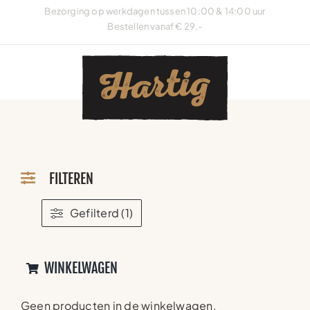
Ga
Bezorging op werkdagen tussen 10:00 & 14:00 uur
naar
Bestellen vanaf € 29,-
inhoud
FILTEREN
Gefilterd (1)
WINKELWAGEN
Geen producten in de winkelwagen.