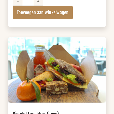
Sandwich
Lunchbox
Toevoegen aan winkelwagen
XL
(+
sap)
aantal