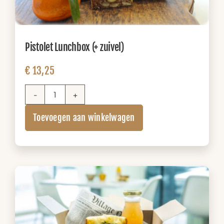
Pistolet Lunchbox (+ zuivel)
€
13,25
Pistolet
Lunchbox
Toevoegen aan winkelwagen
(+
zuivel)
aantal