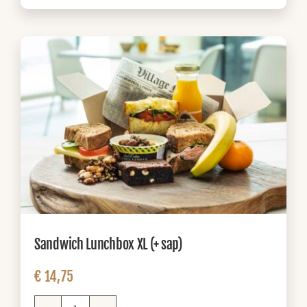
aantal
Sandwich Lunchbox XL (+ sap)
€
14,75