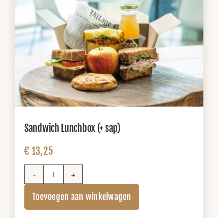
Sandwich Lunchbox (+ sap)
€
13,25
Sandwich
Lunchbox
Toevoegen aan winkelwagen
(+
sap)