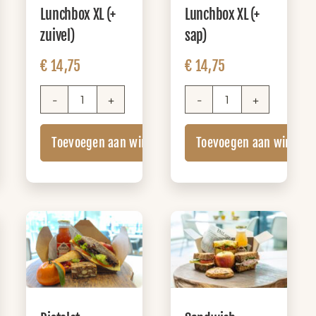
Lunchbox XL (+
Lunchbox XL (+
zuivel)
sap)
€
14,75
€
14,75
nkelwagen
Sandwich
Sandwich
Lunchbox
Lunchbox
Toevoegen aan winkelwagen
Toevoegen aan winkel
XL
XL
(+
(+
zuivel)
sap)
aantal
aantal