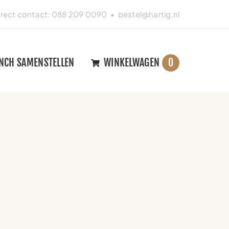
irect contact:
088 209 0090
•
bestel@hartig.nl
NCH SAMENSTELLEN
WINKELWAGEN
0