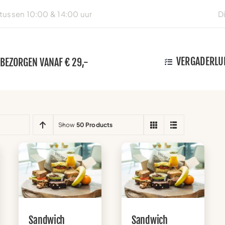
ussen 10:00 & 14:00 uur
D
VERGADERLU
 BEZORGEN VANAF € 29,-
Show
50 Products
Sandwich
Sandwich