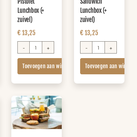
Pistolet
Sandwich
Lunchbox (+
Lunchbox (+
zuivel)
zuivel)
€
13,25
€
13,25
nkelwagen
Pistolet
Sandwich
Lunchbox
Lunchbox
Toevoegen aan winkelwagen
Toevoegen aan winkel
(+
(+
zuivel)
zuivel)
aantal
aantal