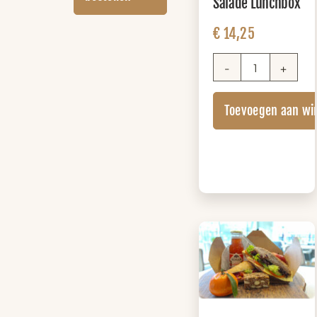
Salade Lunchbox
€
14,25
Salade
Lunchbox
Toevoegen aan wi
aantal