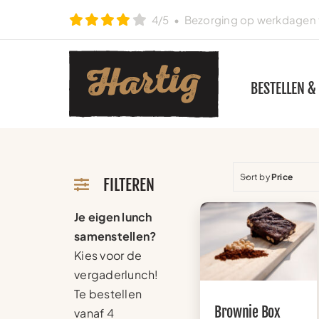
Ga
4/5
• Bezorging op werkdagen t
naar
inhoud
BESTELLEN &
Sort by
Price
FILTEREN
Je eigen lunch
samenstellen?
Kies voor de
vergaderlunch!
Te bestellen
Brownie Box
vanaf 4