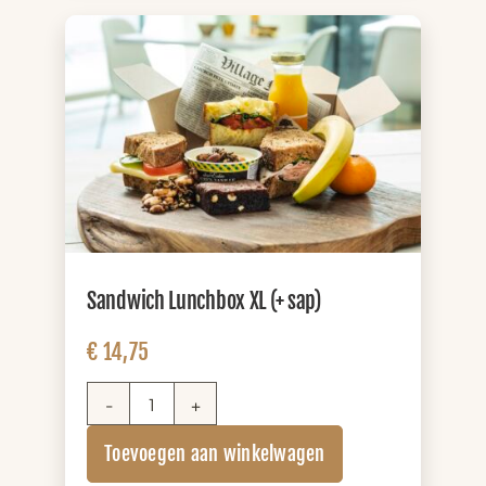
Sandwich Lunchbox XL (+ sap)
€
14,75
Sandwich
Lunchbox
Toevoegen aan winkelwagen
XL