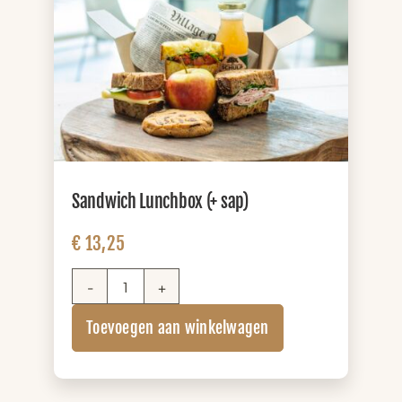
Sandwich Lunchbox (+ sap)
€
13,25
Sandwich
Lunchbox
Toevoegen aan winkelwagen
(+
sap)
aantal