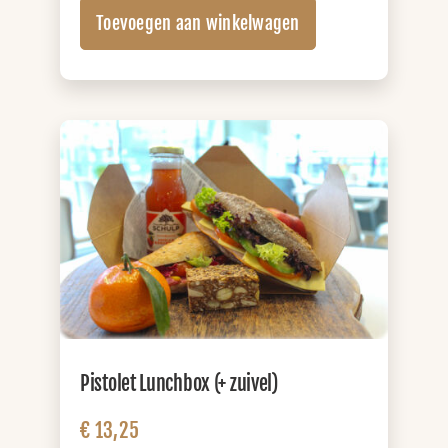
Lunchbox
Toevoegen aan winkelwagen
(+
sap)
aantal
Pistolet Lunchbox (+ zuivel)
€
13,25