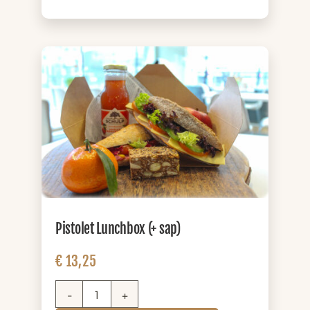
(+
sap)
aantal
Pistolet Lunchbox (+ sap)
€
13,25
Pistolet