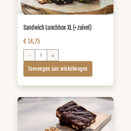
Sandwich Lunchbox XL (+ zuivel)
€
14,75
Sandwich
Lunchbox
Toevoegen aan winkelwagen
XL
(+
zuivel)
aantal