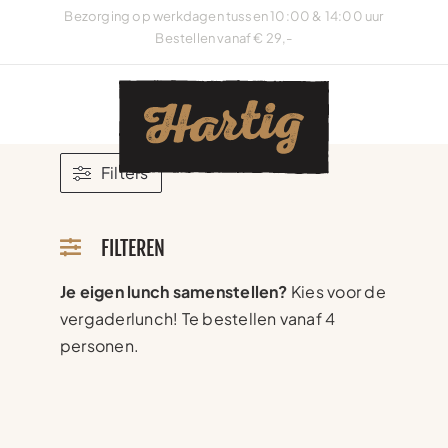
Ga
Bezorging op werkdagen tussen 10:00 & 14:00 uur
naar
Bestellen vanaf € 29,-
inhoud
Filters
FILTEREN
Je eigen lunch samenstellen?
Kies voor de
vergaderlunch! Te bestellen vanaf 4
personen.