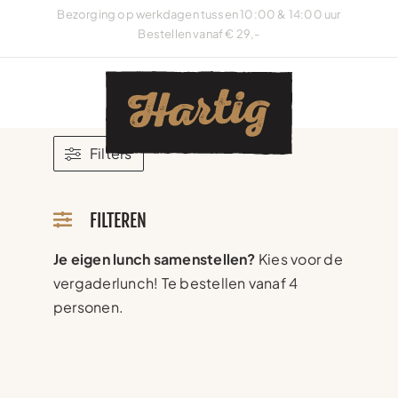
Ga
Bezorging op werkdagen tussen 10:00 & 14:00 uur
naar
Bestellen vanaf € 29,-
inhoud
Filters
FILTEREN
Je eigen lunch samenstellen?
Kies voor de
vergaderlunch! Te bestellen vanaf 4
personen.