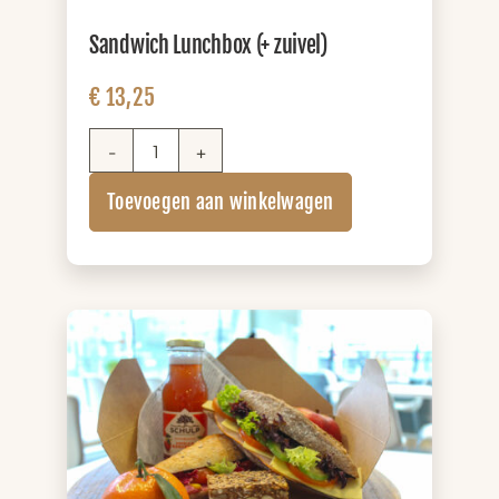
Sandwich Lunchbox (+ zuivel)
€
13,25
Sandwich
Lunchbox
Toevoegen aan winkelwagen
(+
zuivel)
aantal