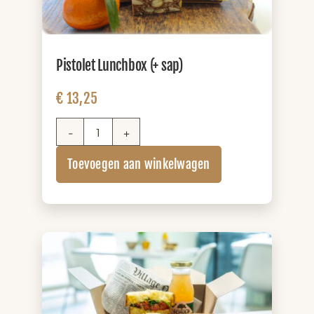
Pistolet Lunchbox (+ sap)
€
13,25
Pistolet
Lunchbox
Toevoegen aan winkelwagen
(+
sap)
aantal