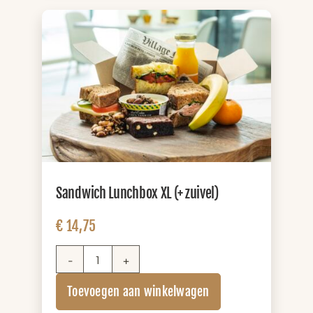
Sandwich Lunchbox XL (+ zuivel)
€
14,75
Sandwich
Lunchbox
Toevoegen aan winkelwagen
XL