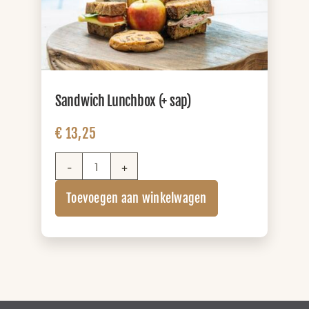
Sandwich Lunchbox (+ sap)
€
13,25
Sandwich
Lunchbox
Toevoegen aan winkelwagen
(+
sap)
aantal