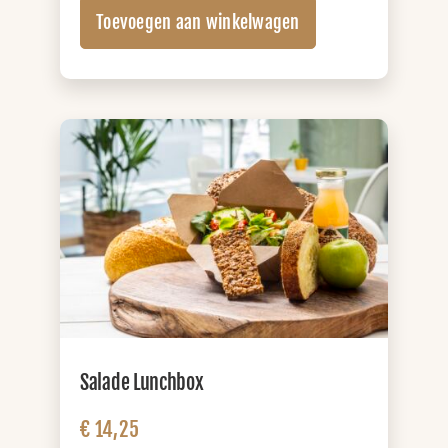
Lunchbox
Toevoegen aan winkelwagen
XL
(+
sap)
aantal
Salade Lunchbox
€
14,25