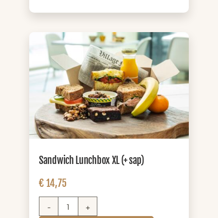
(+
zuivel)
aantal
Sandwich Lunchbox XL (+ sap)
€
14,75
Sandwich