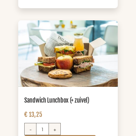
sap)
aantal
Sandwich Lunchbox (+ zuivel)
€
13,25
Sandwich