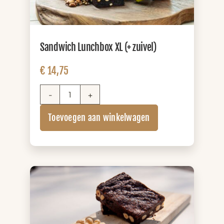
Sandwich Lunchbox XL (+ zuivel)
€
14,75
Sandwich
Lunchbox
Toevoegen aan winkelwagen
XL
(+
zuivel)
aantal