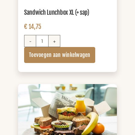
Sandwich Lunchbox XL (+ sap)
€
14,75
Sandwich
Lunchbox
Toevoegen aan winkelwagen
XL
(+
sap)
aantal