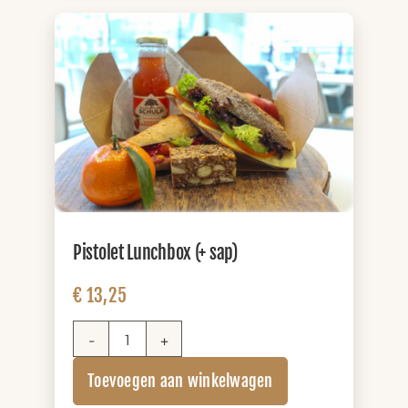
Pistolet Lunchbox (+ sap)
€
13,25
Pistolet
Lunchbox
Toevoegen aan winkelwagen
(+