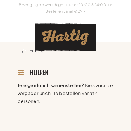
Ga
Bezorging op werkdagen tussen 10:00 & 14:00 uur
naar
Bestellen vanaf € 29,-
inhoud
Filters
FILTEREN
Je eigen lunch samenstellen?
Kies voor de
vergaderlunch! Te bestellen vanaf 4
personen.