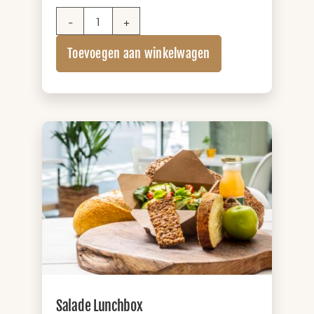
Pistolet
Lunchbox
Toevoegen aan winkelwagen
(+
zuivel)
aantal
Salade Lunchbox