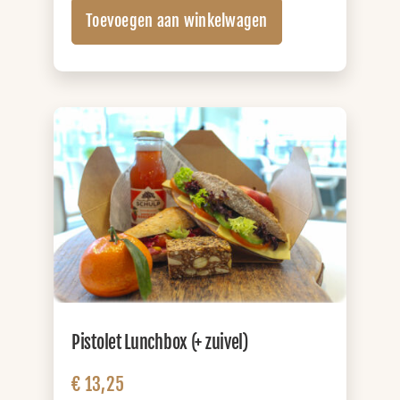
Lunchbox
Toevoegen aan winkelwagen
(+
zuivel)
aantal
Pistolet Lunchbox (+ zuivel)
€
13,25