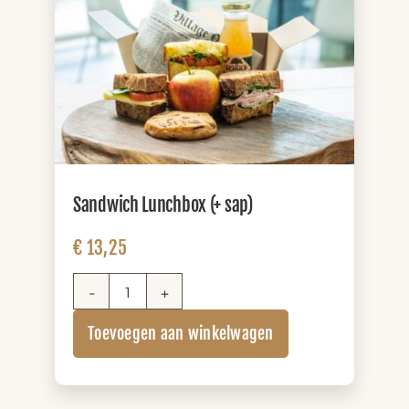
Sandwich Lunchbox (+ sap)
€
13,25
Sandwich
Lunchbox
Toevoegen aan winkelwagen
(+
sap)
aantal