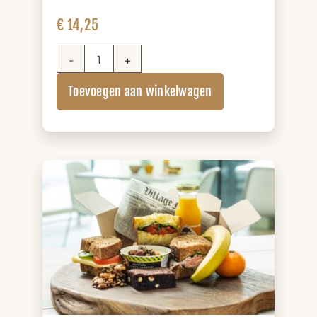
€
14,25
Salade
Lunchbox
Toevoegen aan winkelwagen
aantal