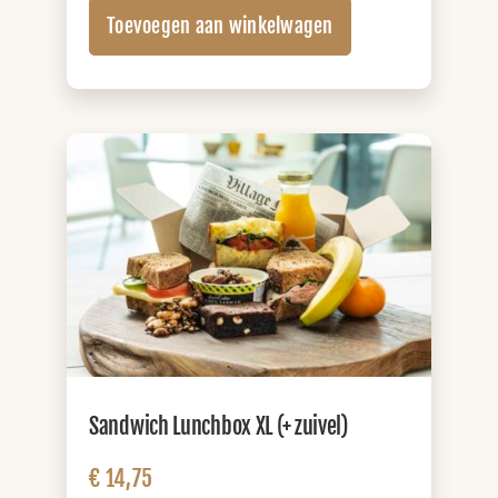
Lunchbox
Toevoegen aan winkelwagen
XL
(+
sap)
aantal
Sandwich Lunchbox XL (+ zuivel)
€
14,75