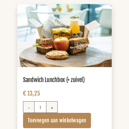
Sandwich Lunchbox (+ zuivel)
€
13,25
Sandwich
Lunchbox
Toevoegen aan winkelwagen
(+