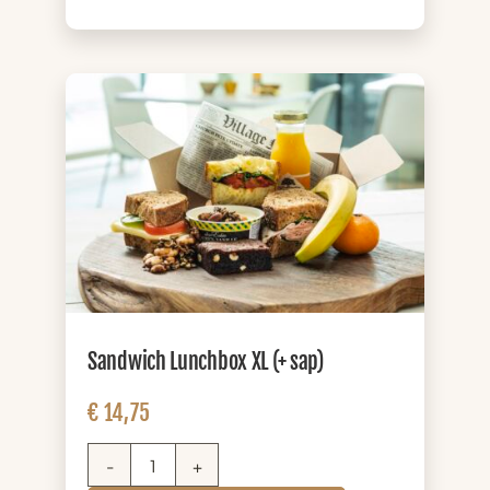
zuivel)
aantal
Sandwich Lunchbox XL (+ sap)
€
14,75
Sandwich