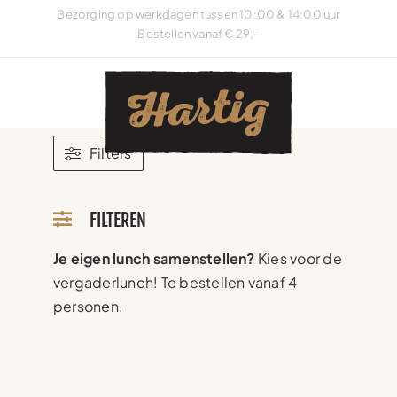
Ga
Bezorging op werkdagen tussen 10:00 & 14:00 uur
naar
Bestellen vanaf € 29,-
inhoud
Filters
FILTEREN
Je eigen lunch samenstellen?
Kies voor de
vergaderlunch! Te bestellen vanaf 4
personen.