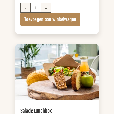
Sandwich
Lunchbox
Toevoegen aan winkelwagen
XL
(+
zuivel)
aantal
Salade Lunchbox