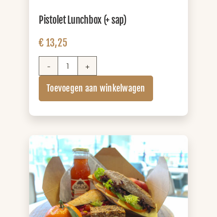
Pistolet Lunchbox (+ sap)
€
13,25
Pistolet
Lunchbox
Toevoegen aan winkelwagen
(+
sap)
aantal