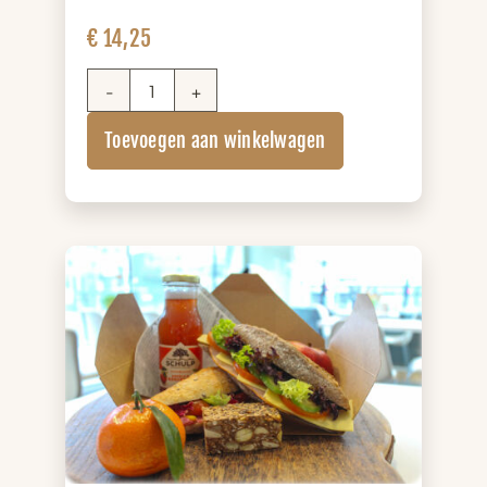
€
14,25
Salade
Lunchbox
Toevoegen aan winkelwagen
aantal