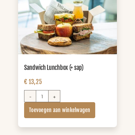
Sandwich Lunchbox (+ sap)
€
13,25
Sandwich
Lunchbox
Toevoegen aan winkelwagen
(+
sap)
aantal