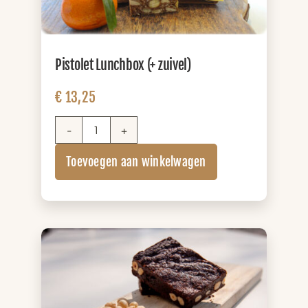
Pistolet Lunchbox (+ zuivel)
€
13,25
Pistolet
Lunchbox
Toevoegen aan winkelwagen
(+
zuivel)
aantal