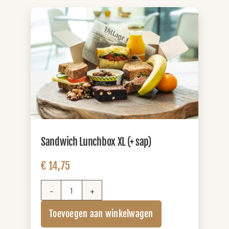
Sandwich Lunchbox XL (+ sap)
€
14,75
Sandwich
Lunchbox
Toevoegen aan winkelwagen
XL