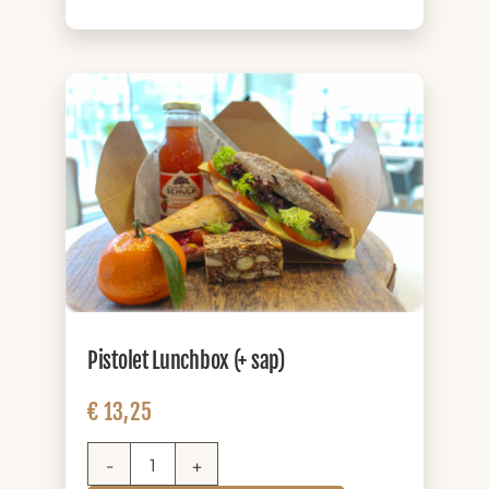
(+
sap)
aantal
Pistolet Lunchbox (+ sap)
€
13,25
Pistolet