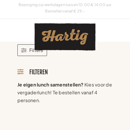
Ga
Bezorging op werkdagen tussen 10:00 & 14:00 uur
naar
Bestellen vanaf € 29,-
inhoud
Filters
FILTEREN
Je eigen lunch samenstellen?
Kies voor de
vergaderlunch! Te bestellen vanaf 4
personen.