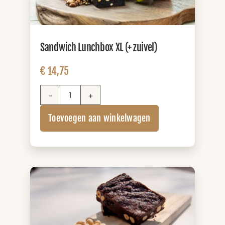
Sandwich Lunchbox XL (+ zuivel)
€
14,75
Sandwich
Lunchbox
Toevoegen aan winkelwagen
XL
(+
zuivel)
aantal