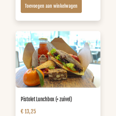
Lunchbox
Toevoegen aan winkelwagen
(+
sap)
aantal
Pistolet Lunchbox (+ zuivel)
€
13,25