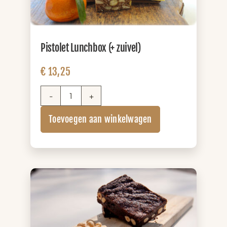
Pistolet Lunchbox (+ zuivel)
€
13,25
Pistolet
Lunchbox
Toevoegen aan winkelwagen
(+
zuivel)
aantal