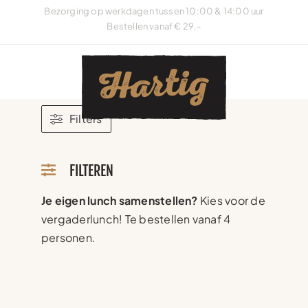
Ga
Bezorging op werkdagen tussen 10:00 & 14:00 uur
naar
Bestellen vanaf € 29,-
inhoud
Filters
FILTEREN
Je eigen lunch samenstellen?
Kies voor de
vergaderlunch! Te bestellen vanaf 4
personen.