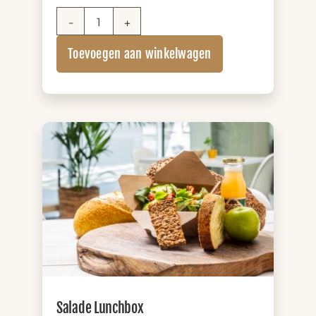
Sandwich
Lunchbox
Toevoegen aan winkelwagen
XL
(+
zuivel)
aantal
Salade Lunchbox