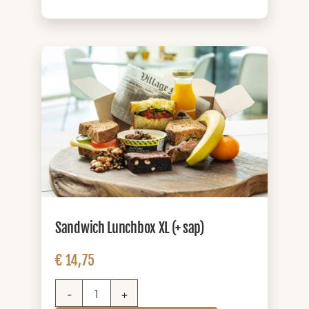
zuivel)
aantal
Sandwich Lunchbox XL (+ sap)
€
14,75
Sandwich