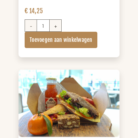
€
14,25
Salade
Lunchbox
Toevoegen aan winkelwagen
aantal