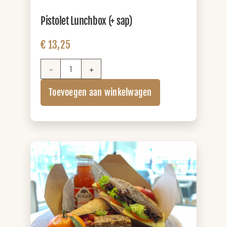
Pistolet Lunchbox (+ sap)
€
13,25
Pistolet
Lunchbox
Toevoegen aan winkelwagen
(+
sap)
aantal