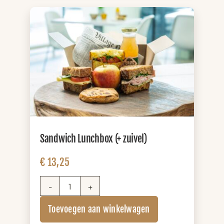
Sandwich Lunchbox (+ zuivel)
€
13,25
Sandwich
Lunchbox
Toevoegen aan winkelwagen
(+