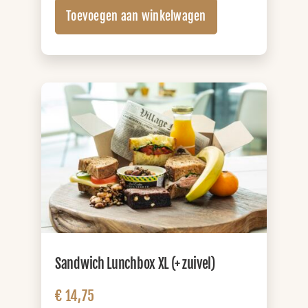
Lunchbox
Toevoegen aan winkelwagen
XL
(+
sap)
aantal
Sandwich Lunchbox XL (+ zuivel)
€
14,75