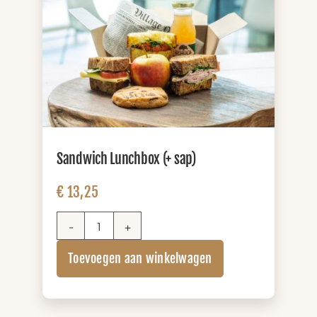
Sandwich Lunchbox (+ sap)
€
13,25
Sandwich
Lunchbox
Toevoegen aan winkelwagen
(+
sap)
aantal