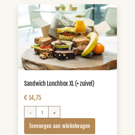
Sandwich Lunchbox XL (+ zuivel)
€
14,75
Sandwich
Lunchbox
Toevoegen aan winkelwagen
XL