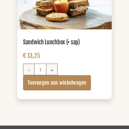
Sandwich Lunchbox (+ sap)
€
13,25
Sandwich
Lunchbox
Toevoegen aan winkelwagen
(+
sap)
aantal