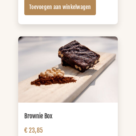
Lunchbox
Toevoegen aan winkelwagen
(+
zuivel)
aantal
Brownie Box
€
23,85