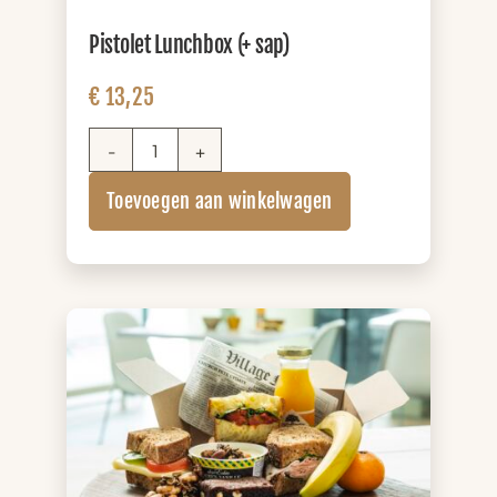
Pistolet Lunchbox (+ sap)
€
13,25
Pistolet
Lunchbox
Toevoegen aan winkelwagen
(+
sap)
aantal