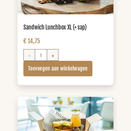
Sandwich Lunchbox XL (+ sap)
€
14,75
Sandwich
Lunchbox
Toevoegen aan winkelwagen
XL
(+
sap)
aantal