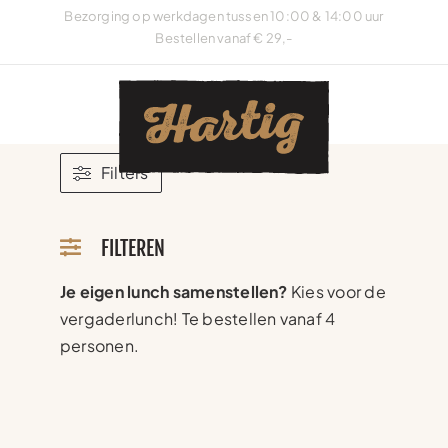
Ga
Bezorging op werkdagen tussen 10:00 & 14:00 uur
naar
Bestellen vanaf € 29,-
inhoud
Filters
FILTEREN
Je eigen lunch samenstellen?
Kies voor de
vergaderlunch! Te bestellen vanaf 4
personen.