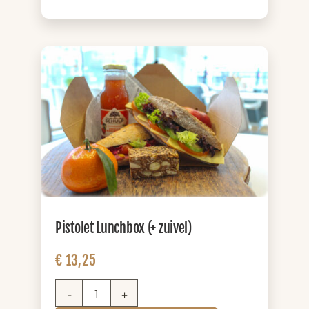
(+
zuivel)
aantal
Pistolet Lunchbox (+ zuivel)
€
13,25
Pistolet