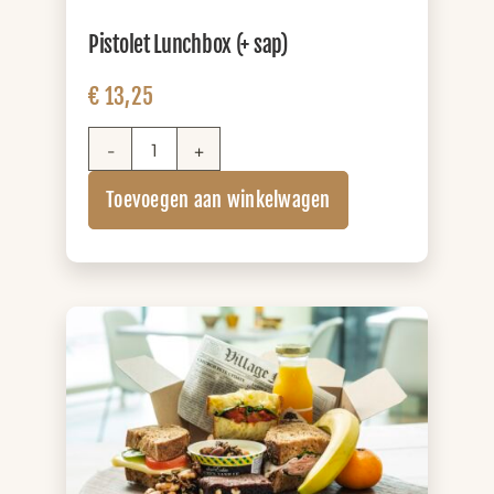
Pistolet Lunchbox (+ sap)
€
13,25
Pistolet
Lunchbox
Toevoegen aan winkelwagen
(+
sap)
aantal