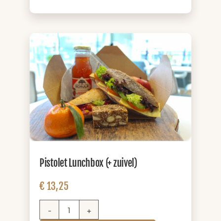
(+
zuivel)
aantal
Pistolet Lunchbox (+ zuivel)
€
13,25
Pistolet