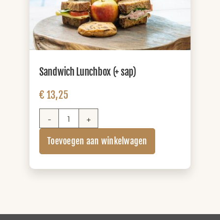
Sandwich Lunchbox (+ sap)
€
13,25
Sandwich
Lunchbox
Toevoegen aan winkelwagen
(+
sap)
aantal