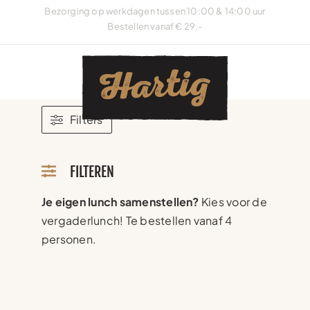
Ga
Bezorging op werkdagen tussen 10:00 & 14:00 uur
naar
Bestellen vanaf € 29,-
inhoud
Filters
FILTEREN
Je eigen lunch samenstellen?
Kies voor de
vergaderlunch! Te bestellen vanaf 4
personen.