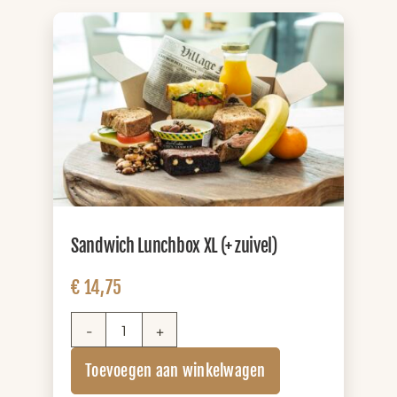
Sandwich Lunchbox XL (+ zuivel)
€
14,75
Sandwich
Lunchbox
Toevoegen aan winkelwagen
XL