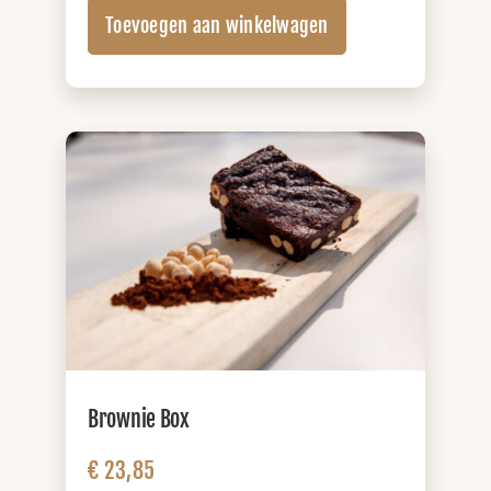
Lunchbox
Toevoegen aan winkelwagen
(+
zuivel)
aantal
Brownie Box
€
23,85