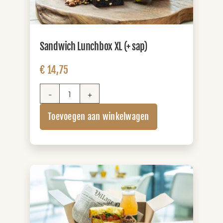
Sandwich Lunchbox XL (+ sap)
€
14,75
Sandwich
Lunchbox
Toevoegen aan winkelwagen
XL
(+
sap)
aantal