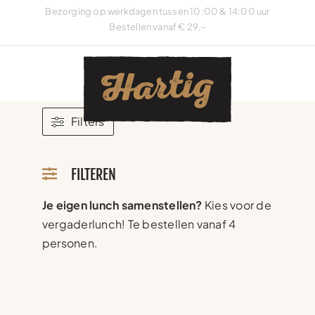
Ga
Bezorging op werkdagen tussen 10:00 & 14:00 uur
naar
Bestellen vanaf € 29,-
inhoud
Filters
FILTEREN
Je eigen lunch samenstellen?
Kies voor de
vergaderlunch! Te bestellen vanaf 4
personen.