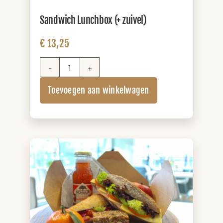
Sandwich Lunchbox (+ zuivel)
€
13,25
Sandwich
Lunchbox
Toevoegen aan winkelwagen
(+
zuivel)
aantal