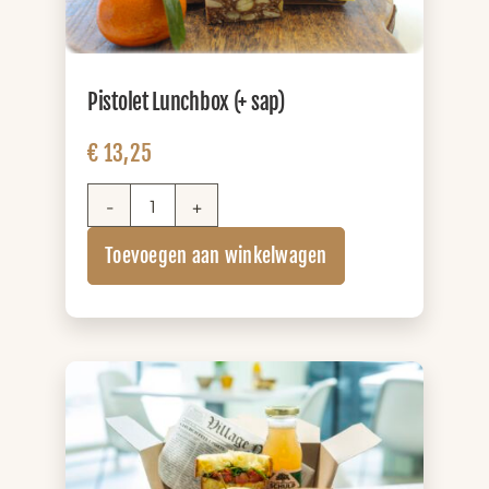
Pistolet Lunchbox (+ sap)
€
13,25
Pistolet
Lunchbox
Toevoegen aan winkelwagen
(+
sap)
aantal