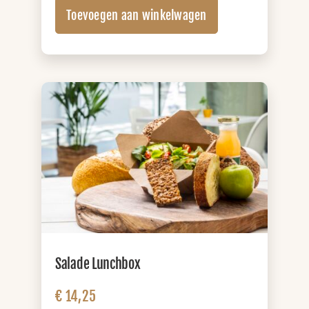
Lunchbox
Toevoegen aan winkelwagen
XL
(+
sap)
aantal
Salade Lunchbox
€
14,25