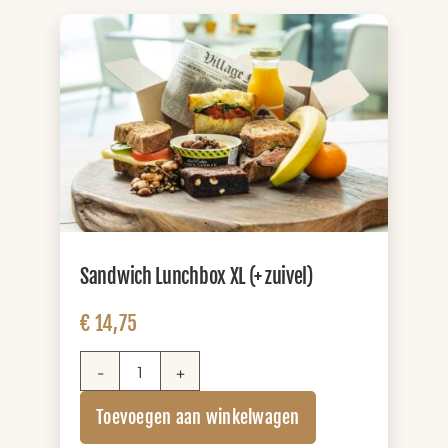
Sandwich Lunchbox XL (+ zuivel)
€
14,75
Sandwich
Lunchbox
Toevoegen aan winkelwagen
XL