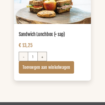
Sandwich Lunchbox (+ sap)
€
13,25
Sandwich
Lunchbox
Toevoegen aan winkelwagen
(+
sap)
aantal