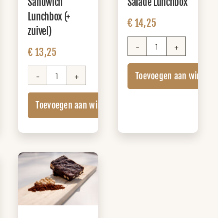
Sandwich
Salade Lunchbox
Lunchbox (+
€
14,25
zuivel)
€
13,25
Salade
Lunchbox
Toevoegen aan winkel
aantal
Sandwich
Lunchbox
nkelwagen
Toevoegen aan winkelwagen
(+
zuivel)
aantal