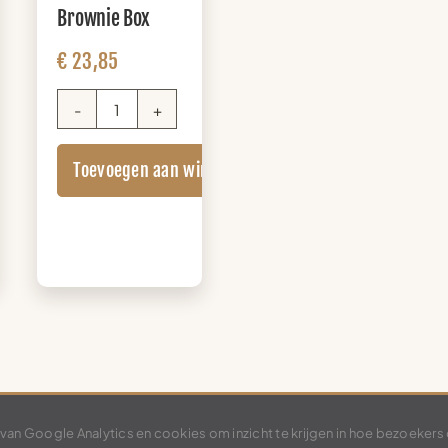
Brownie Box
€
23,85
Brownie
Box
Toevoegen aan winkelwagen
aantal
nkelwagen
ig
van Google Analytics en cookies om inzicht te krijgen in hoe bezoekers 