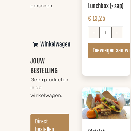
Lunchbox (+ sap)
personen.
€
13,25
Sandwich
Lunchbox
Winkelwagen
Toevoegen aan wi
(+
sap)
JOUW
aantal
BESTELLING
Geen producten
in de
winkelwagen.
Direct
bestellen