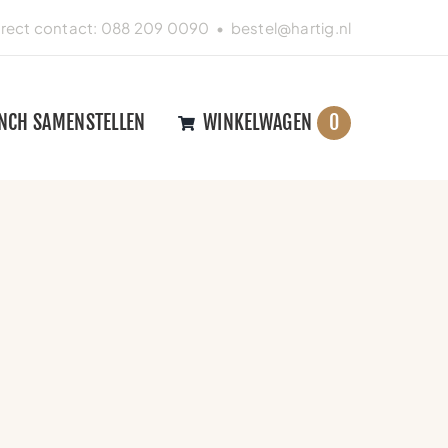
irect contact:
088 209 0090
•
bestel@hartig.nl
NCH SAMENSTELLEN
WINKELWAGEN
0