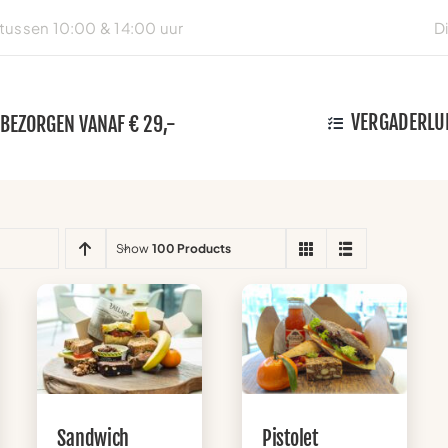
ussen 10:00 & 14:00 uur
D
VERGADERLU
 BEZORGEN VANAF € 29,-
Show
100 Products
Sandwich
Pistolet