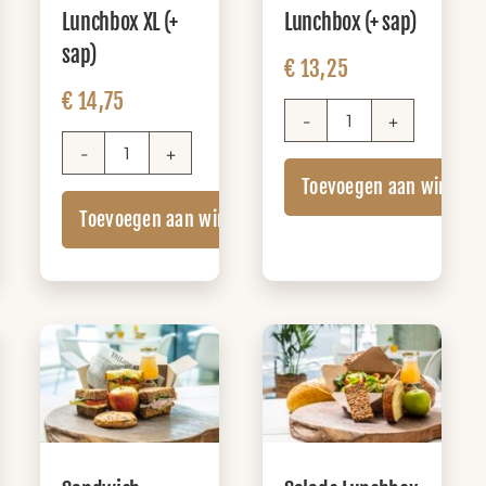
Lunchbox XL (+
Lunchbox (+ sap)
sap)
€
13,25
€
14,75
Pistolet
Lunchbox
Sandwich
nkelwagen
Toevoegen aan winkel
(+
Lunchbox
sap)
Toevoegen aan winkelwagen
XL
aantal
(+
sap)
aantal