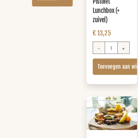
Pistolet
Lunchbox (+
zuivel)
€
13,25
Pistolet
Lunchbox
Toevoegen aan wi
(+
zuivel)
aantal