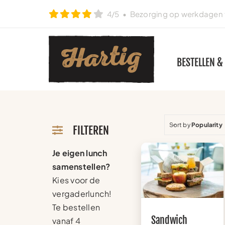
Ga
4/5
• Bezorging op werkdagen t
naar
inhoud
BESTELLEN &
Sort by
Popularity
FILTEREN
Je eigen lunch
samenstellen?
Kies voor de
vergaderlunch!
Te bestellen
Sandwich
vanaf 4