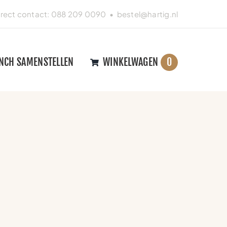
irect contact:
088 209 0090
•
bestel@hartig.nl
NCH SAMENSTELLEN
WINKELWAGEN
0