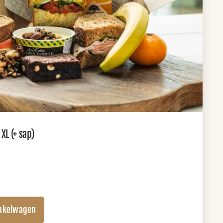
L (+ sap)
nkelwagen