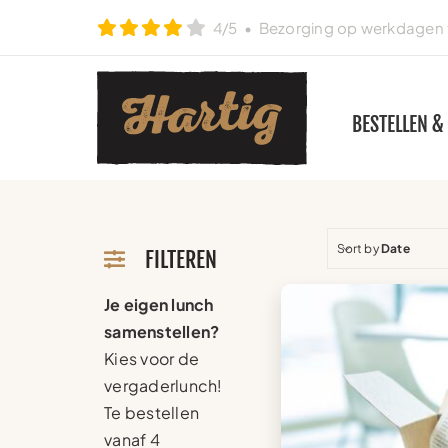
Ga
4/5
• Bezorging op werkdagen t
naar
inhoud
BESTELLEN &
Sort by
Date
FILTEREN
Je eigen lunch
samenstellen?
Kies voor de
vergaderlunch!
Te bestellen
vanaf 4