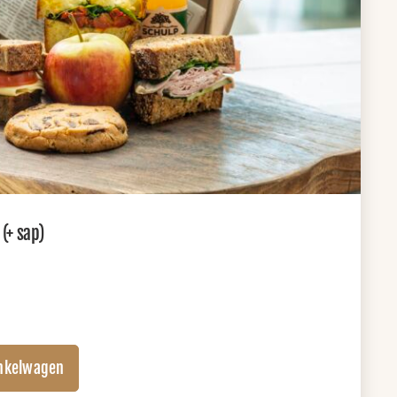
(+ sap)
nkelwagen