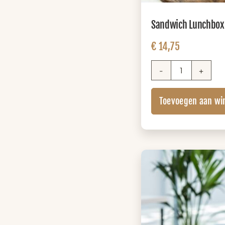
Sandwich Lunchbox X
€
14,75
Sandwich
Lunchbox
Toevoegen aan wi
XL
(+
zuivel)
aantal