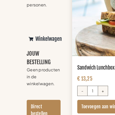
personen.
Winkelwagen
JOUW
BESTELLING
Sandwich Lunchbox 
Geen producten
in de
€
13,25
winkelwagen.
Sandwich
Lunchbox
Toevoegen aan wi
Direct
(+
sap)
bestellen