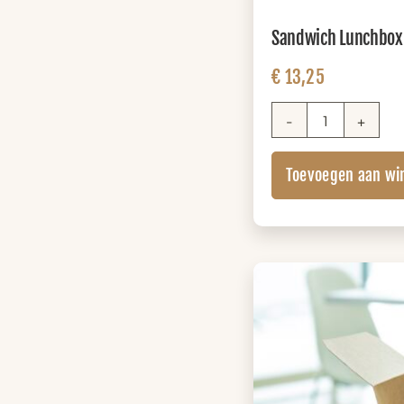
Sandwich Lunchbox (
€
13,25
Sandwich
Lunchbox
Toevoegen aan wi
(+
zuivel)
aantal