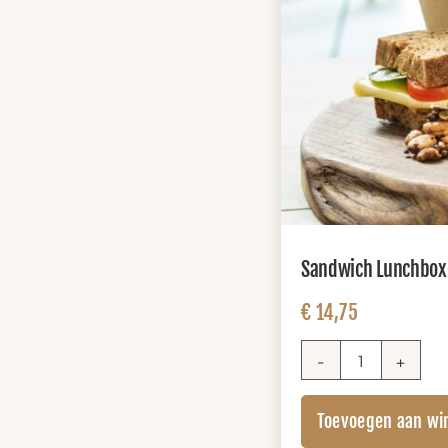
Sandwich Lunchbox X
€
14,75
Sandwich
Lunchbox
Toevoegen aan wi
XL
(+