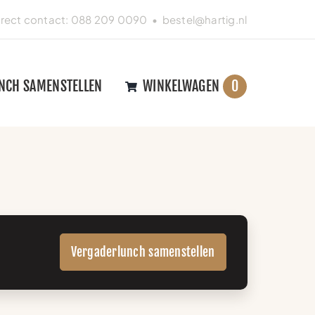
irect contact:
088 209 0090
•
bestel@hartig.nl
NCH SAMENSTELLEN
WINKELWAGEN
0
Vergaderlunch samenstellen
.