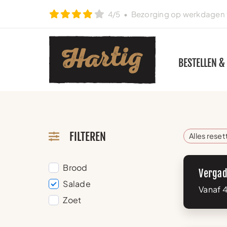
Ga
4/5
• Bezorging op werkdagen t
naar
inhoud
BESTELLEN &
FILTEREN
Alles rese
Brood
Vergad
Salade
Vanaf 4
Zoet