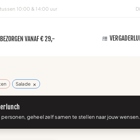
ussen 10:00 & 14:00 uur
D
VERGADERLU
 BEZORGEN VANAF € 29,-
×
tten
Salade
erlunch
 personen, geheel zelf samen te stellen naar jouw wensen